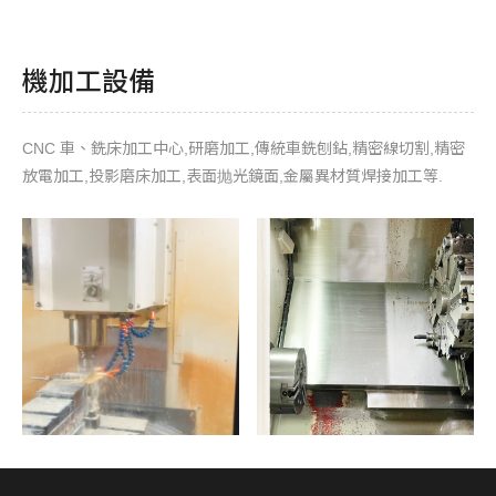
機加工設備
CNC 車、銑床加工中心,研磨加工,傳統車銑刨鉆,精密線切割,精密
放電加工,投影磨床加工,表面抛光鏡面,金屬異材質焊接加工等.